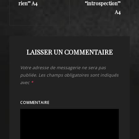
rien” A4
“introspection”
A4
LAISSER UN COMMENTAIRE
Votre adresse de messagerie ne sera pas
publiée.
Les champs obligatoires sont indiqués
avec
*
COMMENTAIRE