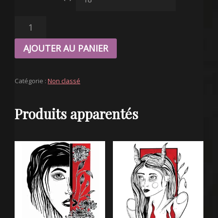
QUANTITÉ
DE
AFFICHE
AJOUTER AU PANIER
"
RIEN
N'EST
Catégorie :
Non classé
RIEN"
A3
Produits apparentés