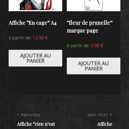
Affiche “En cage” A4
“fleur de prunelle”
marque page
à partir de:
12.00
€
à partir de:
3.00
€
AJOUTER AU
PANIER
AJOUTER AU
PANIER
Navigation
de
Previous
PREV POST
Next
NEXT POST
l’article
Affiche “rien n’est
Affiche
Post
Post