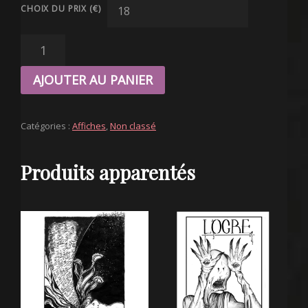
CHOIX DU PRIX (€)
QUANTITÉ
DE
AFFICHE
AJOUTER AU PANIER
"DÉMONE"
A3
Catégories :
Affiches
,
Non classé
Produits apparentés