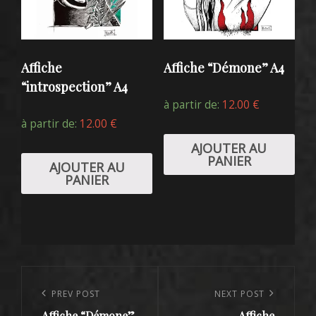
Affiche
Affiche “Démone” A4
“introspection” A4
à partir de:
12.00
€
à partir de:
12.00
€
AJOUTER AU
PANIER
AJOUTER AU
PANIER
Navigation
de
Previous
PREV POST
Next
NEXT POST
Affiche “Démone”
Affiche