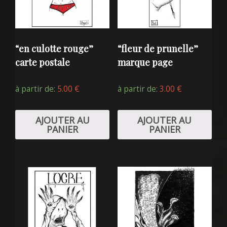
“en culotte rouge”
“fleur de prunelle”
carte postale
marque page
à partir de:
5.00
€
à partir de:
3.00
€
AJOUTER AU
AJOUTER AU
PANIER
PANIER