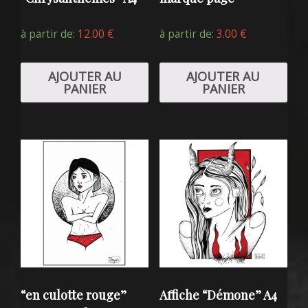
à partir de:
12.00
€
à partir de:
3.00
€
AJOUTER AU
AJOUTER AU
PANIER
PANIER
“en culotte rouge”
Affiche “Démone” A4