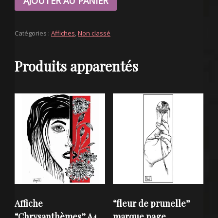
AJOUTER AU PANIER
"EN
CAGE"
A4
Catégories :
Affiches
,
Non classé
Produits apparentés
Affiche
“fleur de prunelle”
“Chrysanthèmes” A4
marque page