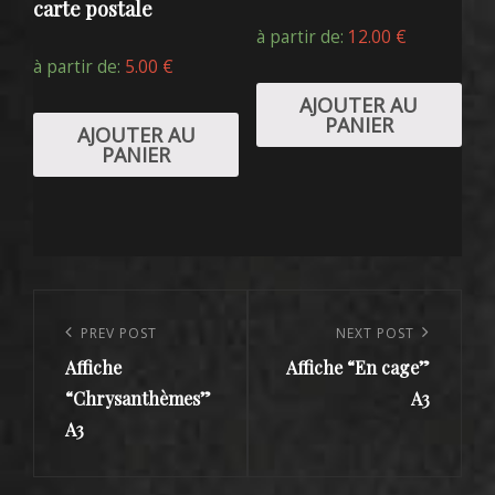
carte postale
à partir de:
12.00
€
à partir de:
5.00
€
AJOUTER AU
PANIER
AJOUTER AU
PANIER
Navigation
de
Previous
PREV POST
Next
NEXT POST
l’article
Affiche
Affiche “En cage”
Post
Post
“Chrysanthèmes”
A3
A3