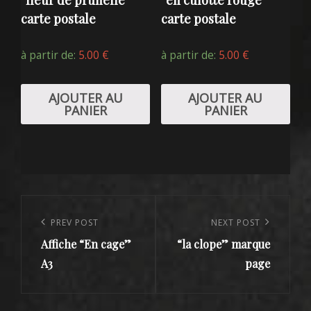
carte postale
carte postale
à partir de:
5.00
€
à partir de:
5.00
€
AJOUTER AU
AJOUTER AU
PANIER
PANIER
Navigation
de
Previous
PREV POST
Next
NEXT POST
l’article
Affiche “En cage”
“la clope” marque
Post
Post
A3
page