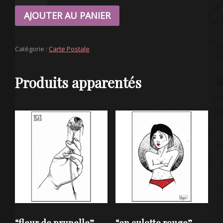
"LA
AJOUTER AU PANIER
CLOPE"
CARTE
POSTALE
Catégorie :
Carte Postale
Produits apparentés
“fleur de prunelle”
“en culotte rouge”