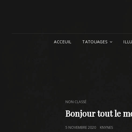
ACCEUIL
TATOUAGES
ILL
CAT
NON CLASSÉ
LINKS
Bonjour tout le m
POSTED
5 NOVEMBRE 2020
KNYNES