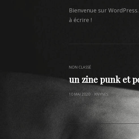
ON
Bienvenue sur WordPress. 
à écrire !
CAT
NON CLASSÉ
LINKS
un zine punk et p
POSTED
10 MAI 2020
KNYNES
ON